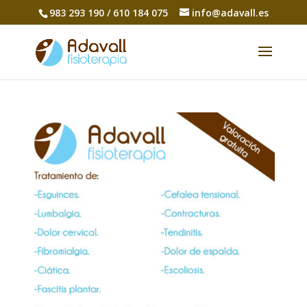
983 293 190 / 610 184 075
info@adavall.es