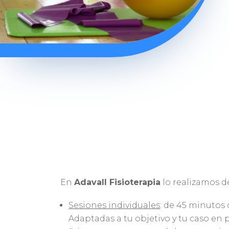
En
Adavall Fisioterapia
lo realizamos d
Sesiones individuales
: de 45 minutos 
Adaptadas a tu objetivo y tu caso en 