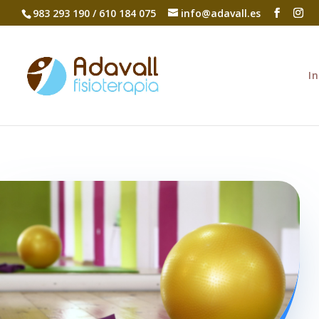
983 293 190 / 610 184 075
info@adavall.es
In