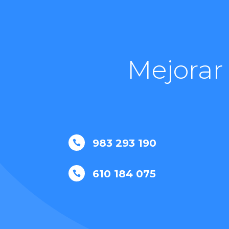
Mejorar
983 293 190

610 184 075
