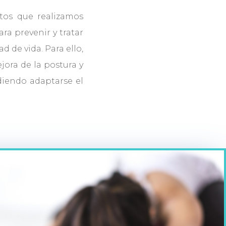
tos que realizamos
ra prevenir y tratar
d de vida. Para ello,
jora de la postura y
udiendo adaptarse el