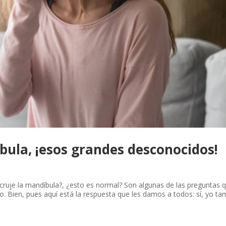
íbula, ¡esos grandes desconocidos!
ruje la mandíbula?, ¿esto es normal? Son algunas de las preguntas 
. Bien, pues aquí está la respuesta que les damos a todos: sí, yo ta