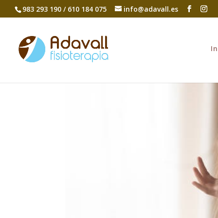
983 293 190 / 610 184 075
info@adavall.es
In