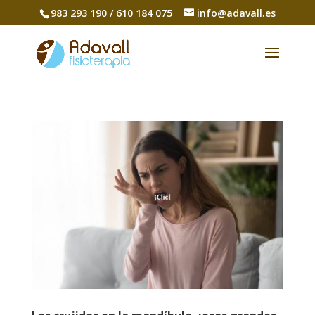
983 293 190 / 610 184 075
info@adavall.es